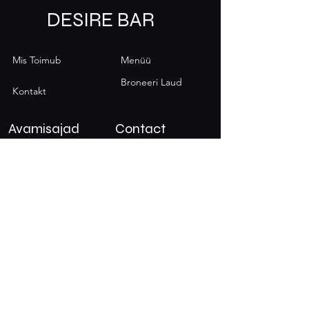
DESIRE BAR
Mis Toimub
Menüü
Broneeri Laud
Kontakt
Avamisajad
Contact
Thursday: 7pm - 1am
+372 5300 4248
Friday: 7pm - 3am
desirebaar@gmail.com
Saturday: 7pm -
Sauna tee 10, 10140
Tallinn
3am
© 2025 DESIRE BAR
Disain RNX Agentuur poolt.